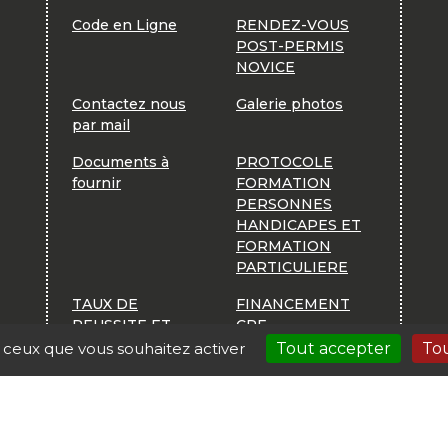
Code en Ligne
RENDEZ-VOUS
POST-PERMIS
NOVICE
Contactez nous
Galerie photos
par mail
Documents à
PROTOCOLE
fournir
FORMATION
PERSONNES
HANDICAPES ET
FORMATION
PARTICULIERE
TAUX DE
FINANCEMENT
REUSSITE ET
CPF
TAUX D'ABANDON
r ceux que vous souhaitez activer
Tout accepter
Tou
ET ADEQUATION
FORMAITONS
PROFESSIONNELLES
E-LEARNING