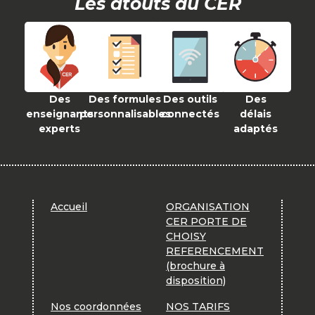
Les atouts du CER
Des
Des formules
Des outils
Des
enseignants
personnalisables
connectés
délais
experts
adaptés
Accueil
ORGANISATION
CER PORTE DE
CHOISY
REFERENCEMENT
(brochure à
disposition)
Nos coordonnées
NOS TARIFS