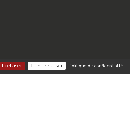
t refuser
Personnaliser
Politique de confidentialité
e.biz by
Orata