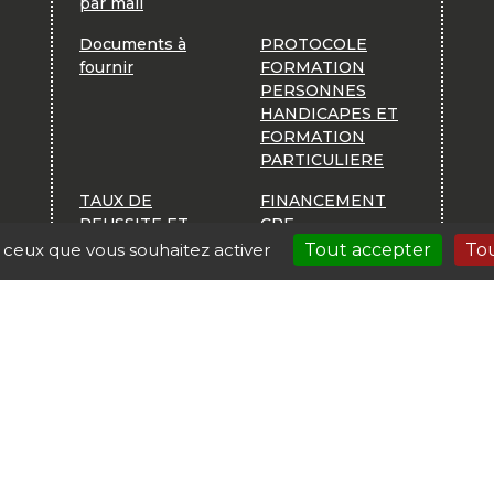
par mail
Documents à
PROTOCOLE
fournir
FORMATION
PERSONNES
HANDICAPES ET
FORMATION
PARTICULIERE
TAUX DE
FINANCEMENT
REUSSITE ET
CPF
TAUX D'ABANDON
r ceux que vous souhaitez activer
Tout accepter
Tou
ET ADEQUATION
FORMAITONS
PROFESSIONNELLES
E-LEARNING
R PORTE DE CHOISY |
Mentions légales
| Création : Autoecol